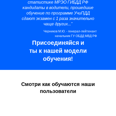
статистике МРЭО ГИБДД РФ
кандидаты в водители, прошедшие
обучение по программе УчиПДД
сдают экзамен с 1 раза значительно
чаще других..."
Черников М.Ю. - генерал-лейтенант
начальник ГУ ОБДД МВД РФ
Присоединяйся и
ты к нашей модели
обучения!
Смотри как обучаются наши
пользователи