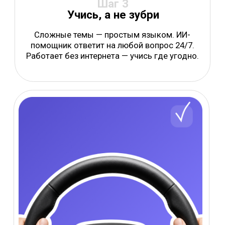
Бесплатный ИИ-помощник
Промокод за
регистрацию
Полный
курс ПДД
Не успеваешь учить всё сразу?
Разбирай по одной теме за раз: