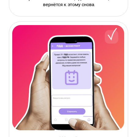
Финальный экзамен в приложении —
точная копия настоящего. Придёшь в
ГИБДД и просто сделаешь то, что уже
делал десятки раз.
Выбери свой формат
подготовки
Без интернета
Бесплатно
Приложение-
тренажер ПДД
Полный путь
от нуля до экзамена
Проверка знаний, билеты, обучение и
пробный экзамен как в ГИБДД —
всё
в одном приложении