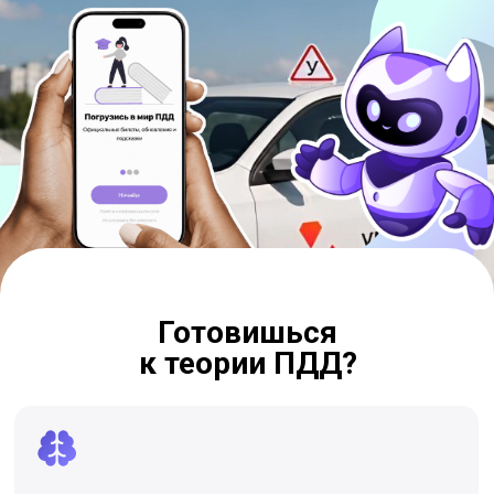
Готовишься
к теории ПДД?
Страшно провалиться
800 вопросов. Незнакомые знаки. Запутанные
ситуации на дороге. И ощущение, что ты
никогда всё это не запомнишь. Знакомо?
Дорого и долго
Репетитор — 1 500–3 000 ₽ за занятие. Автошкола
— месяцы занятий. А экзамен всё равно можно
завалить. Есть путь короче.