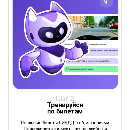
Шаг 3
Учись, а не зубри
Сложные темы — простым языком. ИИ-
помощник ответит на любой вопрос 24/7.
Работает без интернета — учись где угодно.
Шаг 4
Сдай как в ГИБДД