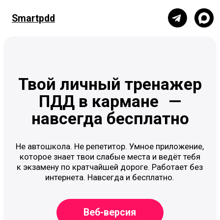
Тематические курсы
Smartpdd
Smartpdd
Приложение
Твой личный тренажер
ПДД в кармане —
навсегда бесплатно
Не автошкола. Не репетитор. Умное приложение,
которое знает твои слабые места и ведёт тебя
к экзамену по кратчайшей дороге. Работает без
интернета. Навсегда и бесплатно.
Веб-версия
Телеграм-бот
код для входа в приложение: