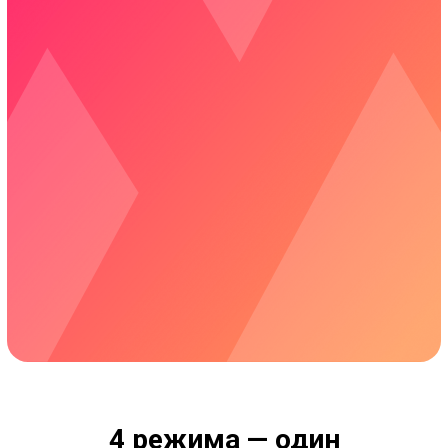
4 режима — один
результат: ты сдал
Точка 1
Проверка знаний
Начни с честной диагностики. Приложение
покажет, что ты уже знаешь, а что нужно
подтянуть. Никакого стресса — это просто
стартовая точка твоего маршрута.
Ты сразу видишь план,
а не гору из 800 вопросов