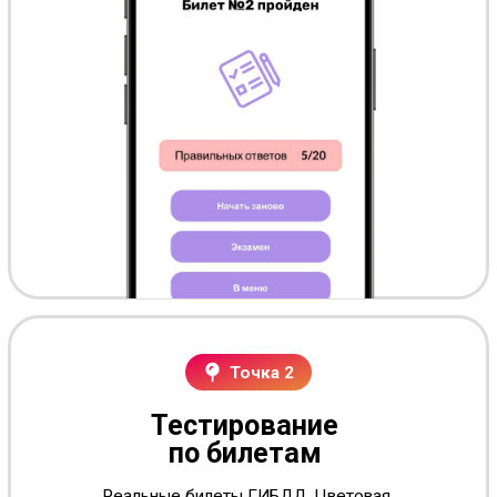
Точка 3
Обучение с ИИ-
помощником
Не понял знак или правило? Спроси прямо в
приложении. GPT-ассистент объяснит
простым языком — без занудных
формулировок. Доступен 24/7. Такого нет ни
в одном другом приложении для ПДД — и уж
точно не бесплатно.
Как репетитор, только в
3 часа ночи тоже