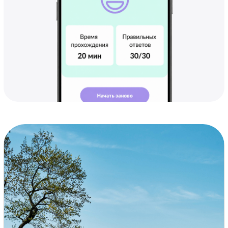
знаешь, как это выглядит и сколько
времени займёт.
Сделай первый шаг
к правам — прямо сейчас
Учись бесплатно. Пройди проверку знаний.
Узнай, где твоё слабое место. Это займёт
5 минут — и ты уже будешь на пути.
Веб-версия
Телеграм-бот
код для входа
в приложение:
partner32de4c48