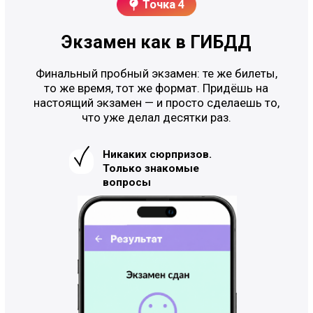
Не пробный период. Не «базовый» тариф с
урезанными функциями. Полное
приложение — бесплатно.
Работает без интернета
В метро, на даче, в самолёте — учись где
угодно. Всё уже загружено в телефон.
ИИ-помощник 24/7
Задай любой вопрос — получи ответ сразу. Не
нужно ждать преподавателя или искать в гугле.
Индивидуальный маршрут
Не один путь для всех. Приложение
анализирует твои ответы и ведёт именно тебя
— по твоим слабым местам.
Формат точно как в ГИБДД
Никаких сюрпризов на экзамене — ты уже