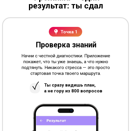
Точка 2
Тестирование
по билетам
Реальные билеты ГИБДД. Цветовая
индикация: зелёный — знаешь, жёлтый —
повторить, красный — разобрать. Система
возвращает тебя к ошибкам — пока не
запомнишь.
Учишь только то,
что реально нужно